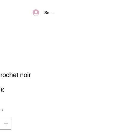
Se connecter
rochet noir
Prix
 €
é
*