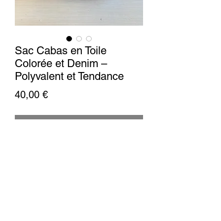
Sac Cabas en Toile
Colorée et Denim –
Polyvalent et Tendance
Prix
40,00 €
Rupture de stock
Faites tourner les têtes avec notre sac
cabas en toile colorée, rehaussé par
des touches de denim. Ce sac moyen
est le compagnon idéal pour vos sorties
quotidiennes, offrant assez d'espace
pour vos essentiels tout en ajoutant une
explosion de couleur à votre garde-