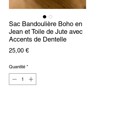
Sac Bandoulière Boho en
Jean et Toile de Jute avec
Accents de Dentelle
Prix
25,00 €
Quantité
*
Ajouter au panier
Incarnez le chic bohème avec ce sac
bandoulière unique en jean recyclé et
toile de jute. Orné de dentelle délicate et