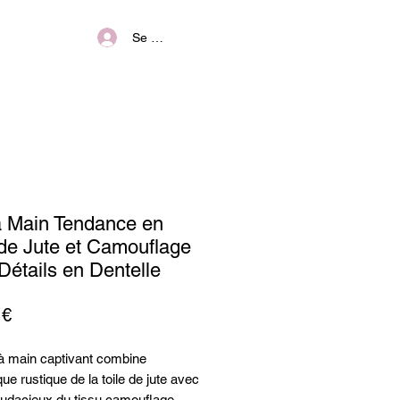
Se connecter
 Main Tendance en
 de Jute et Camouflage
Détails en Dentelle
Prix
 €
à main captivant combine
ique rustique de la toile de jute avec
 audacieux du tissu camouflage.