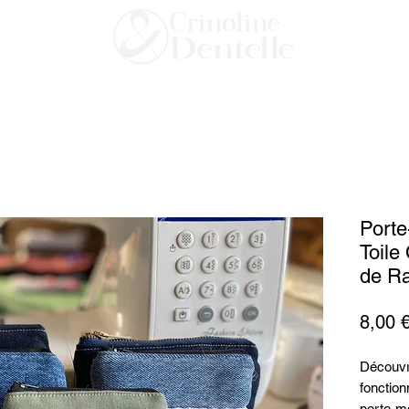
Porte
Toile
de R
8,00 
Découvre
fonction
porte-mo