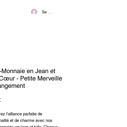
Se connecter
-Monnaie en Jean et
 Cœur - Petite Merveille
angement
Prix
€
z l’alliance parfaite de
nalité et de charme avec nos
nnaies en jean et toile. Chaque