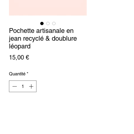
Pochette artisanale en
jean recyclé & doublure
léopard
Prix
15,00 €
Quantité
*
Ajouter au panier
Cette pochette allie authenticité,
élégance et esprit écoresponsable.