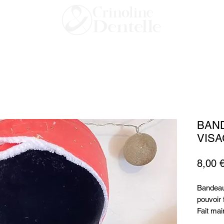
BAN
VIS
8,00 
Bandeau
pouvoir 
Fait mai
en bamb