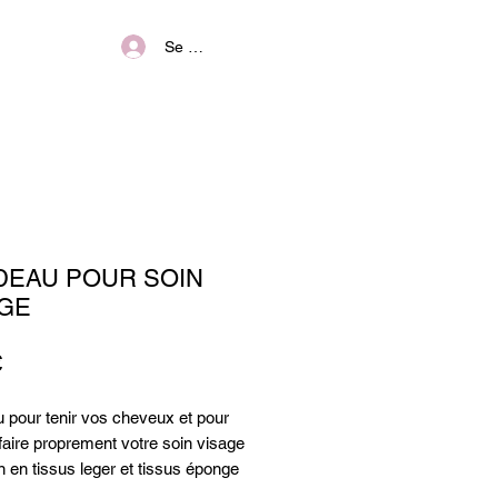
Se connecter
DEAU POUR SOIN
AGE
Prix
€
 pour tenir vos cheveux et pour
faire proprement votre soin visage
n en tissus leger et tissus éponge
ou tout doux